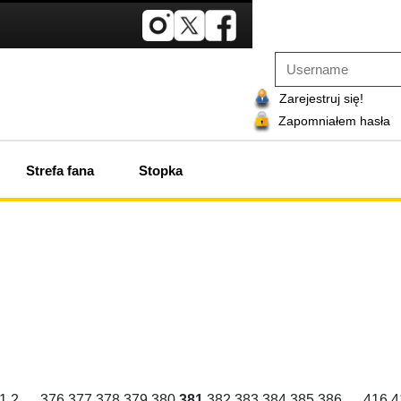
Zarejestruj się!
Zapomniałem hasła
Strefa fana
Stopka
1
2
…
376
377
378
379
380
381
382
383
384
385
386
…
416
4