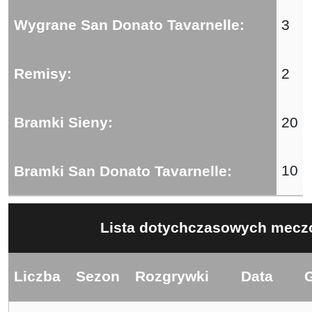
Wygrane San Donato Tavarnelle:
3
Remisy:
2
Bramki Sieny:
20
10
Bramki San Donato Tavarnelle:
Lista dotychczasowych meczó
Liczba
Sezon
Rozgrywki
Data