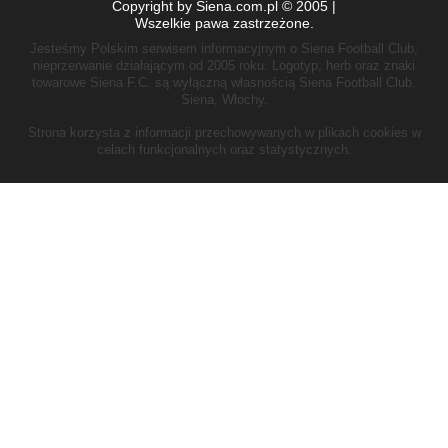
Copyright by Siena.com.pl © 2005 |
Wszelkie pawa zastrzeżone.
Jesteśmy Polskim serwisem informacyjnym o Siena Football Club,
nieprzerwanie działającym od 2005 roku.
Logotyp, herb oraz znaki
towarowe Siena F.C. są wyłączną własnością Siena Football Club,
Siena, Włochy.
Strona korzysta z informacji przechowywanych w plikach cookies w
celach funkcjonalnych oraz statystycznych.