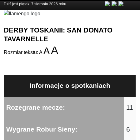
Dziś jest piątek, 7 sierpnia 2026 roku
DERBY TOSKANII: SAN DONATO
TAVARNELLE
A
A
Rozmiar tekstu:
A
Informacje o spotkaniach
Rozegrane mecze:
11
Wygrane Robur Sieny:
6