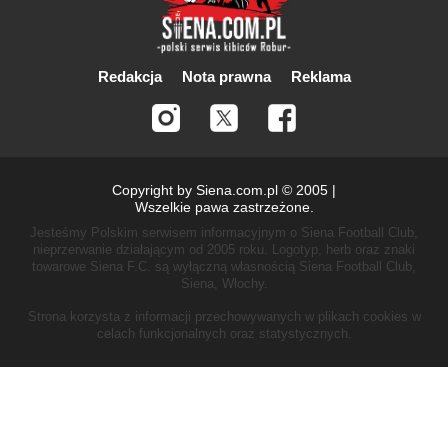
Redakcja
Nota prawna
Reklama
Copyright by Siena.com.pl © 2005 |
Wszelkie pawa zastrzeżone.
Jesteśmy Polskim serwisem informacyjnym o Siena Football Club,
nieprzerwanie działającym od 2005 roku.
Logotyp, herb oraz znaki
towarowe Siena F.C. są wyłączną własnością Siena Football Club,
Siena, Włochy.
Strona korzysta z informacji przechowywanych w plikach cookies w
celach funkcjonalnych oraz statystycznych.