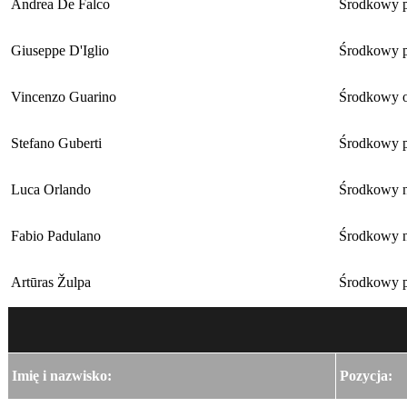
Andrea De Falco
Środkowy 
Giuseppe D'Iglio
Środkowy 
Vincenzo Guarino
Środkowy 
Stefano Guberti
Środkowy 
Luca Orlando
Środkowy n
Fabio Padulano
Środkowy n
Artūras Žulpa
Środkowy 
Imię i nazwisko:
Pozycja: