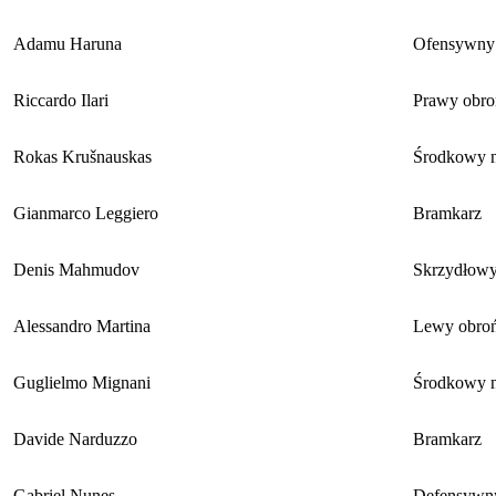
Adamu Haruna
Ofensywny
Riccardo Ilari
Prawy obro
Rokas Krušnauskas
Środkowy n
Gianmarco Leggiero
Bramkarz
Denis Mahmudov
Skrzydłow
Alessandro Martina
Lewy obro
Guglielmo Mignani
Środkowy n
Davide Narduzzo
Bramkarz
Gabriel Nunes
Defensywn