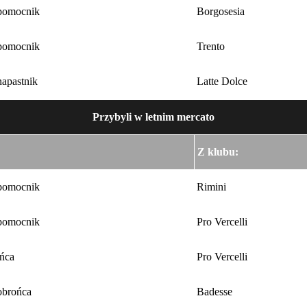
pomocnik
Borgosesia
pomocnik
Trento
apastnik
Latte Dolce
Przybyli w letnim mercato
Z klubu:
pomocnik
Rimini
pomocnik
Pro Vercelli
ńca
Pro Vercelli
obrońca
Badesse