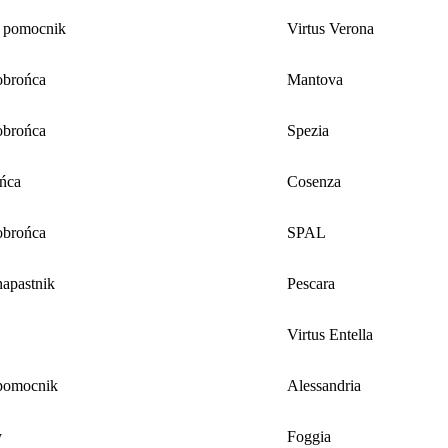
 pomocnik
Virtus Verona
obrońca
Mantova
obrońca
Spezia
ńca
Cosenza
obrońca
SPAL
apastnik
Pescara
Virtus Entella
pomocnik
Alessandria
y
Foggia