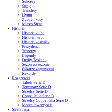
Sukcesy
Stroje
Transfery
Hymn
Zgody i kosy
Miasto Siena
Historia
Historia klubu
Historia herbu
Historia koszulek
Prezydenci
Trenerzy
Legendy
Derby Toskanii
Sezon po sezonie
Piłkarze zagraniczni
Rekordy
Rozgrywki
Tabela Serie D
Terminarz Serie D
Strzelcy Serie D
Coppa Italia Serie D
Strzelcy Coppa Italia Serie D
Mecze towarzyskie
Strefa fana