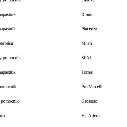
apastnik
Rimini
apastnik
Piacenza
obrońca
Milan
y pomocnik
SPAL
apastnik
Torres
pomocnik
Pro Vercelli
 pomocnik
Grosseto
ńca
Vis Artena