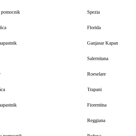
 pomocnik
Spezia
ńca
Florida
apastnik
Ganjasar Kapan
Salernitana
y
Roeselare
ńca
Trapani
apastnik
Fiorentina
Reggiana
y pomocnik
Padova