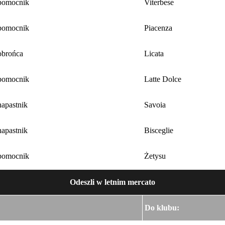
pomocnik
Viterbese
pomocnik
Piacenza
obrońca
Licata
pomocnik
Latte Dolce
apastnik
Savoia
apastnik
Bisceglie
pomocnik
Żetysu
Odeszli w letnim mercato
Do klubu: