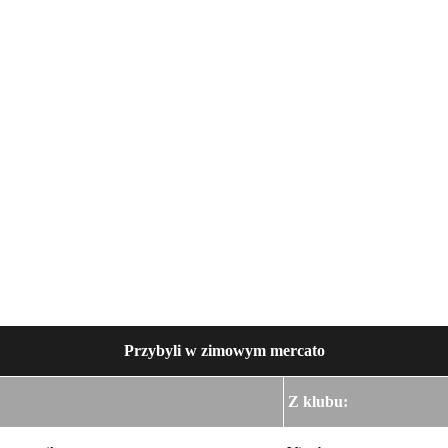
Przybyli w zimowym mercato
Z klubu: