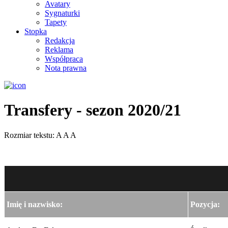
Avatary
Sygnaturki
Tapety
Stopka
Redakcja
Reklama
Współpraca
Nota prawna
Transfery - sezon 2020/21
Rozmiar tekstu:
A
A
A
Imię i nazwisko:
Pozycja: