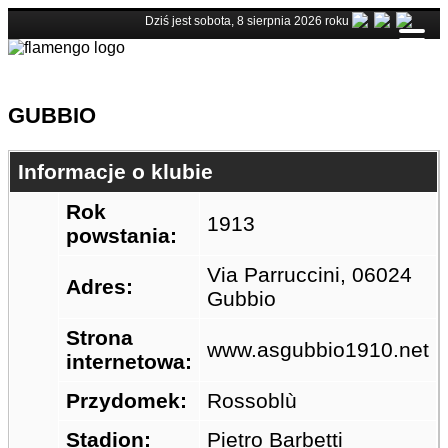
Dziś jest sobota, 8 sierpnia 2026 roku
GUBBIO
Informacje o klubie
Rok
1913
powstania:
Via Parruccini, 06024
Adres:
Gubbio
Strona
www.asgubbio1910.net
internetowa:
Przydomek:
Rossoblù
Stadion:
Pietro Barbetti