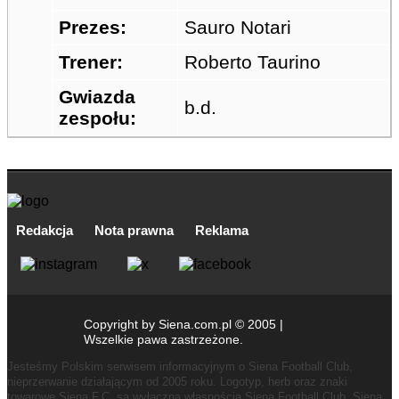
Prezes:
Sauro Notari
Trener:
Roberto Taurino
Gwiazda
b.d.
zespołu:
Redakcja
Nota prawna
Reklama
Copyright by Siena.com.pl © 2005 |
Wszelkie pawa zastrzeżone.
Jesteśmy Polskim serwisem informacyjnym o Siena Football Club,
nieprzerwanie działającym od 2005 roku.
Logotyp, herb oraz znaki
towarowe Siena F.C. są wyłączną własnością Siena Football Club, Siena,