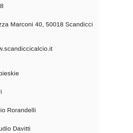
8
zza Marconi 40, 50018 Scandicci
.scandiccicalcio.it
bieskie
i
io Rorandelli
udio Davitti