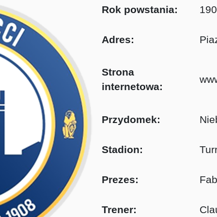
Rok powstania:
190
Adres:
Pia
Strona
www
internetowa:
Przydomek:
Nie
Stadion:
Turr
Prezes:
Fab
Trener:
Cla