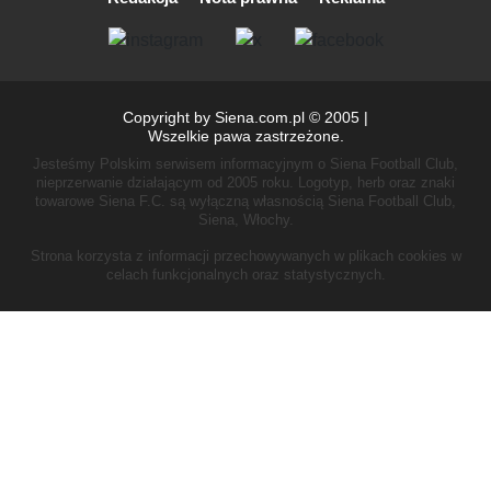
Copyright by Siena.com.pl © 2005 |
Wszelkie pawa zastrzeżone.
Jesteśmy Polskim serwisem informacyjnym o Siena Football Club,
nieprzerwanie działającym od 2005 roku.
Logotyp, herb oraz znaki
towarowe Siena F.C. są wyłączną własnością Siena Football Club,
Siena, Włochy.
Strona korzysta z informacji przechowywanych w plikach cookies w
celach funkcjonalnych oraz statystycznych.