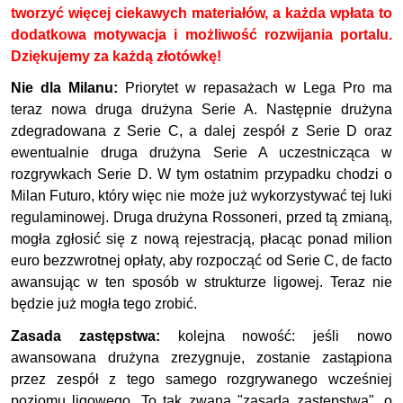
tworzyć więcej ciekawych materiałów, a każda wpłata to
dodatkowa motywacja i możliwość rozwijania portalu.
Dziękujemy za każdą złotówkę!
Nie dla Milanu:
Priorytet w repasażach w Lega Pro ma
teraz nowa druga drużyna Serie A. Następnie drużyna
zdegradowana z Serie C, a dalej zespół z Serie D oraz
ewentualnie druga drużyna Serie A uczestnicząca w
rozgrywkach Serie D. W tym ostatnim przypadku chodzi o
Milan Futuro, który więc nie może już wykorzystywać tej luki
regulaminowej. Druga drużyna Rossoneri, przed tą zmianą,
mogła zgłosić się z nową rejestracją, płacąc ponad milion
euro bezzwrotnej opłaty, aby rozpocząć od Serie C, de facto
awansując w ten sposób w strukturze ligowej. Teraz nie
będzie już mogła tego zrobić.
Zasada zastępstwa:
kolejna nowość: jeśli nowo
awansowana drużyna zrezygnuje, zostanie zastąpiona
przez zespół z tego samego rozgrywanego wcześniej
poziomu ligowego. To tak zwana "zasada zastępstwa", o