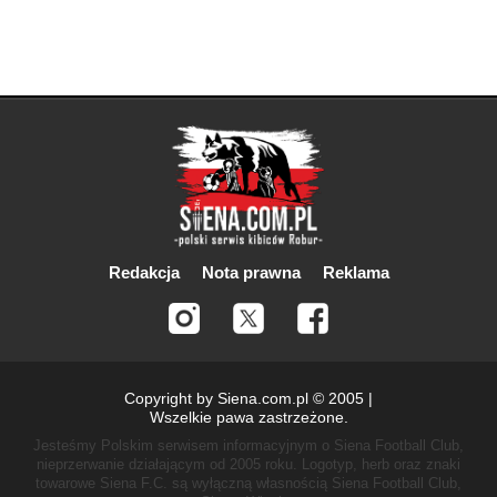
Redakcja
Nota prawna
Reklama
Copyright by Siena.com.pl © 2005 |
Wszelkie pawa zastrzeżone.
Jesteśmy Polskim serwisem informacyjnym o Siena Football Club,
nieprzerwanie działającym od 2005 roku.
Logotyp, herb oraz znaki
towarowe Siena F.C. są wyłączną własnością Siena Football Club,