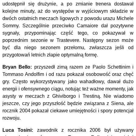
udostępnił się drużynie, a po zmianie trenera dostawał
kolejne minuty, aż do występów w wyjściowym składzie w
dwóch ostatnich meczach ligowych z powodu urazu Michele
Sommy. Szczególnie przeciwko Camaiore dał pozytywne
sygnały, przypominając część tego, co pokazywał w
poprzednim sezonie w Trastevere. Następny sezon może
być dla niego sezonem przełomu, zwłaszcza jeśli od
przygotowań letnich złapie optymalną formę.
Bryan Bello:
przyszedł zimą razem ze Paolo Schettinim i
Tommaso Andolfim i od razu pokazał osobowość oraz chęć
gry. Często wykorzystywany jako wahadłowy, dawał dużo
energii i ofensywnego ciągu, notując też ważne momenty, jak
asysty w meczach z Ghiviborgo i Trestiną. Nie wiadomo
jeszcze, czy jego przyszłość będzie związana z Siena, ale
rocznik 2004 pokazał ciekawe umiejętności i spory potencjał
rozwoju.
Luca Tosini:
zawodnik z rocznika 2006 był używany