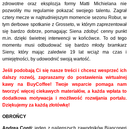
zdrowotne oraz eksplozja formy Matti Michielana nie
pozwoliły mu regularnie pokazać swojego talentu. Zagrał
cztery mecze w najtrudniejszym momencie sezonu Robur, w
tym derbowe spotkanie z Grosseto, w którym zaprezentował
się bardzo dobrze, pomagając Siena zdobyć cenny punkt
m.in. dzięki świetnej interwencji w końcówce. To od tego
momentu musi odbudować się bardzo młody bramkarz
Sieny, który mając zaledwie 19 lat wciąż ma czas i
umiejętności, by udowodnić swoją wartość.
Jeśli podobają Ci się nasze treści i chcesz wesprzeć ich
dalszy rozwój, zapraszamy do postawienia wirtualnej
kawy na BuyCoffee! Twoje wsparcie pomaga nam
tworzyć więcej ciekawych materiałów, a każda wpłata to
dodatkowa motywacja i możliwość rozwijania portalu.
Dziękujemy za każdą złotówkę!
OBROŃCY
Andrea Conti:
jeden z najlepszych zawodników Bianconeri