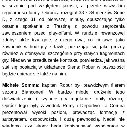
w sezonie pod względem jakości, a przede wszystkim
regularności formy. Obrońca rozegrał 33 z 34 meczów Serie
D, z czego 31 od pierwszej minuty, opuszczając tylko
ostatnie spotkanie z Trestiną z powodu zagrożenia
zawieszeniem przed play-offami. W rundzie rewanżowej
zdobył także trzy gole, z czego dwa, co ciekawe, jako
zawodnik wchodzący z ławki, pokazując się jako groźny
również w ofensywie, szczególnie przy stałych fragmentach
gry. Niedawne przedłużenie kontraktu potwierdza, jak ważną
stał się postacią w układance Siena: Robur w przyszłości
będzie opierać się także na nim.
Michele Somma:
kapitan Robur był prawdziwym filarem
sezonu Bianconeri. W bardzo młodej drużynie jego
doświadczenie i czytanie gry regularnie robiły różnicę.
Oprócz tego były zawodnik Romy i Deportivo La Coruña
prezentował wysoki poziom, prowadząc formację z
autorytetem, osobowością i dużą pewnością. Nadal nie
wiadomo, czy strony będą kontynuować współpracę w