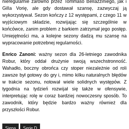
nieregularnie zarówno przez Tommaso Bellazziniego, jak i
Gilla Vorię, ale gdy dostawał szansę, zazwyczaj ją
wykorzystywał. Sezon kończy z 12 występami, z czego 11 w
wyjściowym składzie, rozwijając się szczególnie w
końcówce, zanim problem z barkiem zatrzymał jego postęp.
Umiejętności ma, a kolejne sezony dadzą mu szansę na
wypracowanie potrzebnej regularności.
Enrico Zanoni:
ważny sezon dla 26-letniego zawodnika
Robur, który oddał drużynie swoją wszechstronność.
Wahadło, boczny obrońca czy stoper niezależnie od roli
zawsze był gotowy do gry i, mimo kilku naturalnych błędów
w trakcie sezonu, notował wiele solidnych występów. Z
tygodnia na tydzień rozwijał się także w ofensywie,
interpretując rolę w coraz bardziej nowoczesny sposób. To
zawodnik, który będzie bardzo ważny również dla
przyszłości Robur.
Siena
Serie D