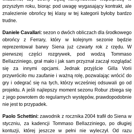
przyszłym roku, biorąc pod uwagę wygasający kontrakt, ale
znalezienie obrońcy tej klasy w tej kategorii byłoby bardzo
trudne.
Daniele Cavallari:
sezon o dwóch obliczach dla środkowego
obrońcy z Ferrary, który w kolejnym sezonie będzie
reprezentował barwy Siena już czwarty rok z rzędu. W
pierwszej części rozgrywek, pod wodzą Tommaso
Bellazziniego, grał mało i jak sam przyznał zaczął rozglądać
się za innymi opcjami. Jednak przyjście Gilla Vorii
przywróciło mu zaufanie i ważną rolę, pozwalając wrócić do
gry i odegrać się na tych, którzy wcześniej odsuwali go od
projektu. A jeśli najlepszy moment sezonu Robur zbiega się
z jego powrotem do regularnych występów, prawdopodobnie
nie jest to przypadek.
Paolo Schettini:
zawodnik z rocznika 2004 trafił do Siena w
styczniu, za kadencji Tommaso Bellazziniego, po długiej
kontuzji, której jeszcze w pełni nie wyleczył. Od razu