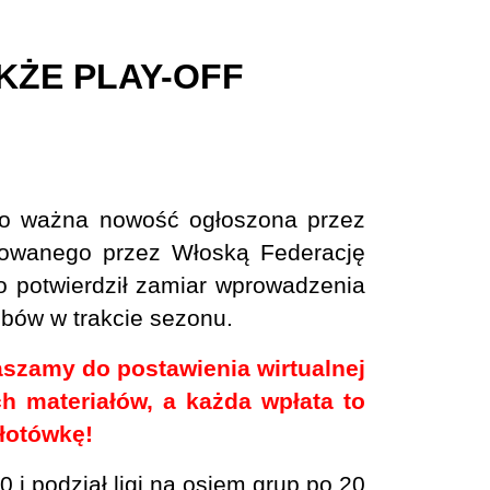
KŻE PLAY-OFF
 To ważna nowość ogłoszona przez
zowanego przez Włoską Federację
ero potwierdził zamiar wprowadzenia
ubów w trakcie sezonu.
raszamy do postawienia wirtualnej
 materiałów, a każda wpłata to
łotówkę!
i podział ligi na osiem grup po 20