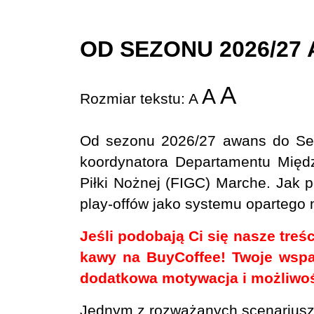
OD SEZONU 2026/27
A
A
Rozmiar tekstu:
A
Od sezonu 2026/27 awans do Seri
koordynatora Departamentu Międ
Piłki Nożnej (FIGC) Marche. Jak po
play-offów jako systemu opartego 
Jeśli podobają Ci się nasze treś
kawy na BuyCoffee! Twoje wspa
dodatkowa motywacja i możliwość
Jednym z rozważanych scenariuszy 