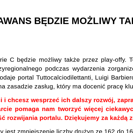
 AWANS BĘDZIE MOŻLIWY TA
e C będzie możliwy także przez play-offy.
zyregionalnego podczas wydarzenia zorgani
daje portal Tuttocalciodilettanti, Luigi Barbi
na zasadzie zasług, który ma docenić pracę kl
ci i chcesz wesprzeć ich dalszy rozwój, zap
rcie pomaga nam tworzyć więcej ciekawych
 rozwijania portalu. Dziękujemy za każdą z
jest zmniejszenie liczby drużyn ze 162 do 160 