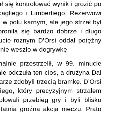
ł się kontrolować wynik i grozić po
agliego i Limbertiego. Rezerwowi
 w polu karnym, ale jego strzał był
broniła się bardzo dobrze i długo
zucie rożnym D’Orsi oddał potężny
anie weszło w dogrywkę.
lnie przestrzelił, w 99. minucie
ie odczuła ten cios, a drużyna Dal
rze zdobyli trzecią bramkę. D’Orsi
iego, który precyzyjnym strzałem
lowali przebieg gry i byli blisko
statnia groźna akcja meczu. Prato