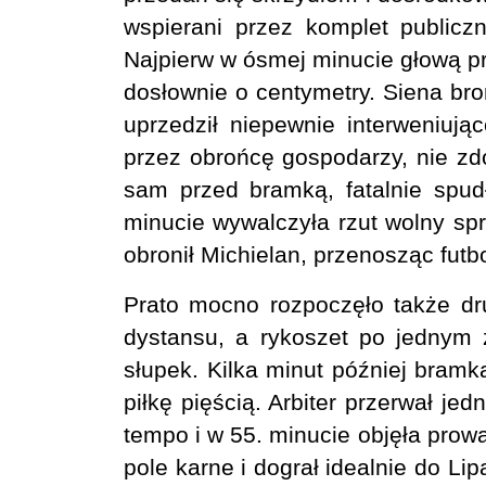
wspierani przez komplet publiczn
Najpierw w ósmej minucie głową pr
dosłownie o centymetry. Siena bron
uprzedził niepewnie interweniują
przez obrońcę gospodarzy, nie zdoł
sam przed bramką, fatalnie spud
minucie wywalczyła rzut wolny sprz
obronił Michielan, przenosząc fut
Prato mocno rozpoczęło także dru
dystansu, a rykoszet po jednym 
słupek. Kilka minut później bram
piłkę pięścią. Arbiter przerwał je
tempo i w 55. minucie objęła prowa
pole karne i dograł idealnie do Lip