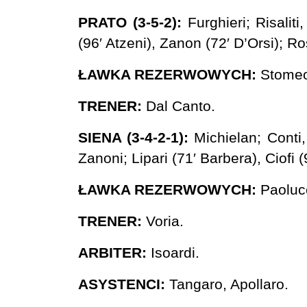
PRATO (3-5-2):
Furghieri; Risaliti
(96′ Atzeni), Zanon (72′ D’Orsi); Ro
ŁAWKA REZERWOWYCH:
Stomeo,
TRENER:
Dal Canto.
SIENA (3-4-2-1):
Michielan; Conti, 
Zanoni; Lipari (71′ Barbera), Ciofi (
ŁAWKA REZERWOWYCH:
Paolucci
TRENER:
Voria.
ARBITER:
Isoardi.
ASYSTENCI:
Tangaro, Apollaro.