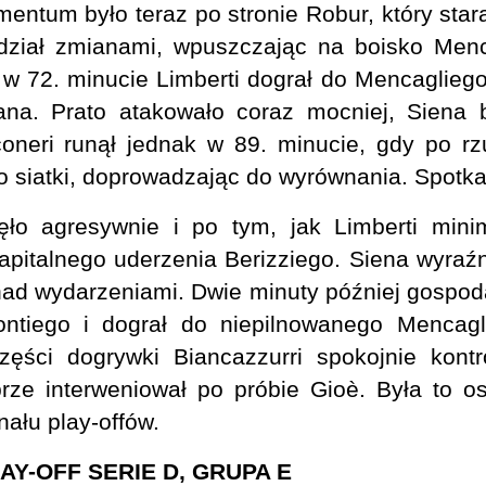
mentum było teraz po stronie Robur, który stara
dział zmianami, wpuszczając na boisko Menc
 w 72. minucie Limberti dograł do Mencagliego
ana. Prato atakowało coraz mocniej, Siena 
coneri runął jednak w 89. minucie, gdy po r
 do siatki, doprowadzając do wyrównania. Spotk
ło agresywnie i po tym, jak Limberti minima
pitalnego uderzenia Berizziego. Siena wyraźn
 nad wydarzeniami. Dwie minuty później gospoda
ontiego i dograł do niepilnowanego Mencagl
ęści dogrywki Biancazzurri spokojnie kontro
rze interweniował po próbie Gioè. Była to o
ału play-offów.
LAY-OFF SERIE D, GRUPA E