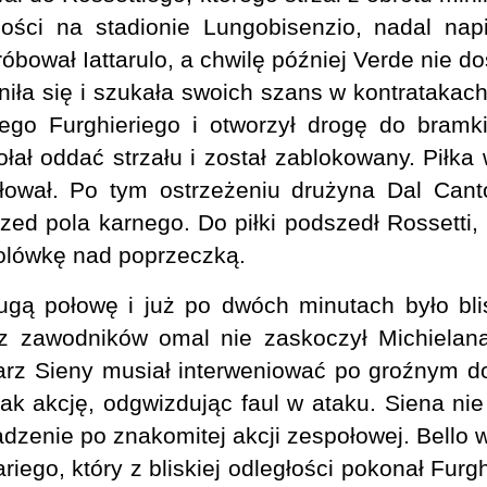
ości na stadionie Lungobisenzio, nadal napier
óbował Iattarulo, a chwilę później Verde nie 
iła się i szukała swoich szans w kontratakach
cego Furghieriego i otworzył drogę do bramk
ał oddać strzału i został zablokowany. Piłka 
łował. Po tym ostrzeżeniu drużyna Dal Cant
ed pola karnego. Do piłki podszedł Rossetti, 
bolówkę nad poprzeczką.
gą połowę i już po dwóch minutach było blis
z zawodników omal nie zaskoczył Michielana,
karz Sieny musiał interweniować po groźnym d
dnak akcję, odgwizdując faul w ataku. Siena nie
dzenie po znakomitej akcji zespołowej. Bello 
ariego, który z bliskiej odległości pokonał Fur