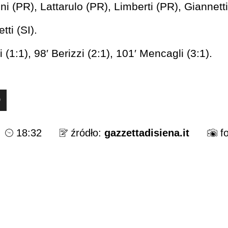
i (PR), Lattarulo (PR), Limberti (PR), Giannetti 
ti (SI).
i (1:1), 98′ Berizzi (2:1), 101′ Mencagli (3:1).
D
18:32
źródło:
gazzettadisiena.it
f