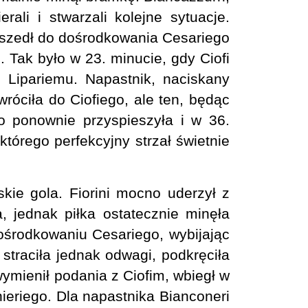
ali i stwarzali kolejne sytuacje.
doszedł do dośrodkowania Cesariego
. Tak było w 23. minucie, gdy Ciofi
i Lipariemu. Napastnik, naciskany
wróciła do Ciofiego, ale ten, będąc
o ponownie przyspieszyła i w 36.
którego perfekcyjny strzał świetnie
kie gola. Fiorini mocno uderzył z
 jednak piłka ostatecznie minęła
ośrodkowaniu Cesariego, wybijając
 straciła jednak odwagi, podkręciła
wymienił podania z Ciofim, wbiegł w
ghieriego. Dla napastnika Bianconeri