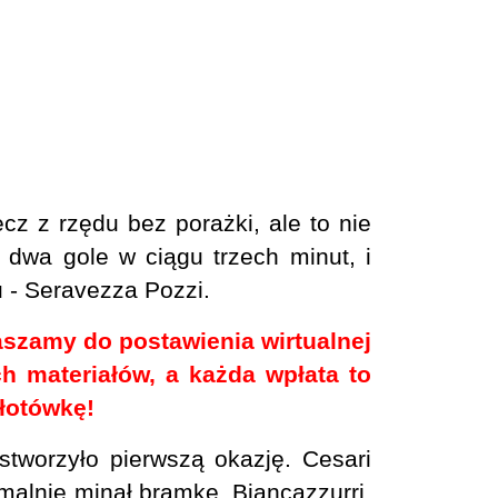
z z rzędu bez porażki, ale to nie
 dwa gole w ciągu trzech minut, i
u - Seravezza Pozzi.
raszamy do postawienia wirtualnej
 materiałów, a każda wpłata to
łotówkę!
stworzyło pierwszą okazję. Cesari
imalnie minął bramkę. Biancazzurri,