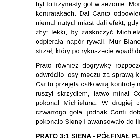
był to trzynasty gol w sezonie. Mo
kontratakach. Dal Canto odpowie
niemal natychmiast dali efekt, gdy
zbyt lekki, by zaskoczyć Michiel
odpierała napór rywali. Mur Bian
strzał, który po rykoszecie wpadł
Prato również dogrywkę rozpoczę
odwróciło losy meczu za sprawą ka
Canto przejęła całkowitą kontrolę
ruszył skrzydłem, łatwo minął C
pokonał Michielana. W drugiej cz
czwartego gola, jednak Conti dob
pokonało Sienę i awansowało do fin
PRATO 3:1 SIENA - PÓŁFINAŁ P