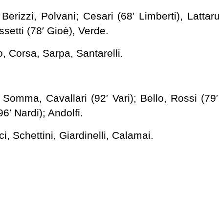
, Berizzi, Polvani; Cesari (68′ Limberti), Lattar
ssetti (78′ Gioè), Verde.
 Corsa, Sarpa, Santarelli.
Somma, Cavallari (92′ Vari); Bello, Rossi (79′ 
96′ Nardi); Andolfi.
, Schettini, Giardinelli, Calamai.