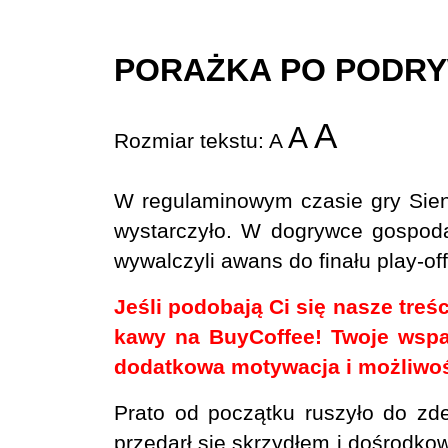
PORAŻKA PO PODR
A
A
Rozmiar tekstu:
A
W regulaminowym czasie gry Siena
wystarczyło. W dogrywce gospodar
wywalczyli awans do finału play-o
Jeśli podobają Ci się nasze treś
kawy na BuyCoffee! Twoje wspa
dodatkowa motywacja i możliwość
Prato od początku ruszyło do zde
przedarł się skrzydłem i dośrodkow