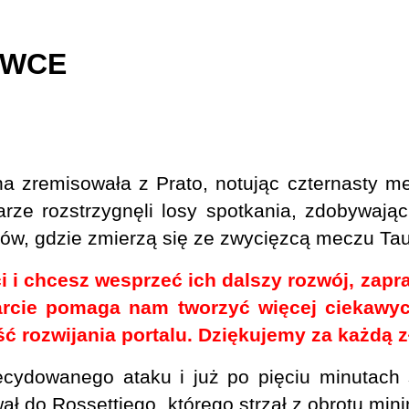
YWCE
 zremisowała z Prato, notując czternasty mec
ze rozstrzygnęli losy spotkania, zdobywając
ffów, gdzie zmierzą się ze zwycięzcą meczu Ta
ci i chcesz wesprzeć ich dalszy rozwój, zap
rcie pomaga nam tworzyć więcej ciekawych
 rozwijania portalu. Dziękujemy za każdą z
cydowanego ataku i już po pięciu minutach 
ał do Rossettiego, którego strzał z obrotu min