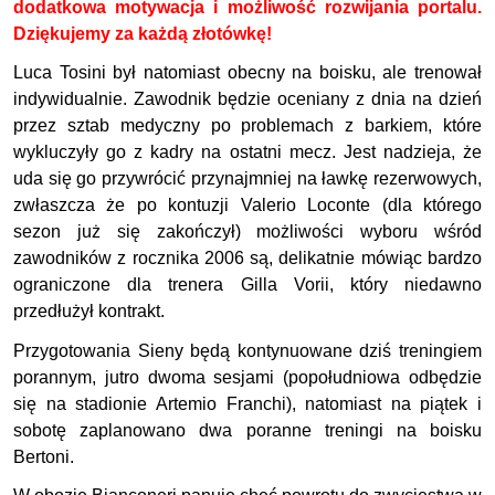
dodatkowa motywacja i możliwość rozwijania portalu.
Dziękujemy za każdą złotówkę!
Luca Tosini był natomiast obecny na boisku, ale trenował
indywidualnie. Zawodnik będzie oceniany z dnia na dzień
przez sztab medyczny po problemach z barkiem, które
wykluczyły go z kadry na ostatni mecz. Jest nadzieja, że
uda się go przywrócić przynajmniej na ławkę rezerwowych,
zwłaszcza że po kontuzji Valerio Loconte (dla którego
sezon już się zakończył) możliwości wyboru wśród
zawodników z rocznika 2006 są, delikatnie mówiąc bardzo
ograniczone dla trenera Gilla Vorii, który niedawno
przedłużył kontrakt.
Przygotowania Sieny będą kontynuowane dziś treningiem
porannym, jutro dwoma sesjami (popołudniowa odbędzie
się na stadionie Artemio Franchi), natomiast na piątek i
sobotę zaplanowano dwa poranne treningi na boisku
Bertoni.