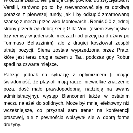
W obozie Bianconeri panuje chęć powrotu do zwycięstwa w
Versilii, zarówno po to, by zrewanżować się za dotkliwą
porażkę z pierwszej rundy, jak i by odkupić zmarnowaną
szansę z meczu przeciwko Montevarchi. Remis 0:0 z jednej
strony przedłużył dobrą serię Gilla Vorii (osiem zwycięstw i
trzy remisy w jedenastu meczach od przejęcia drużyny po
Tommaso Bellazzinim), ale z drugiej kosztował zespół
utratę pozycji, Siena została wyprzedzona przez Prato,
które jest teraz drugie razem z Tau, podczas gdy Robur
spadł na czwarte miejsce.
Patrząc jednak na sytuację z optymizmem (i mając
świadomość, że play-off mają raczej niewielkie znaczenie
poza, dość mało prawdopodobną, nadzieją na awans
administracyjny), występ Bianconeri także w ostatnim
meczu należał do solidnych. Może był mniej efektowny niż
wcześniejsze, co przyznał sam trener na konferencji
prasowej, ale z pewnością wpisywał się w dobrą formę
drużyny.