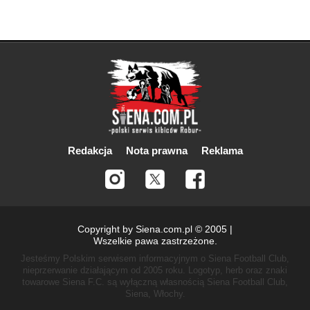
Redakcja
Nota prawna
Reklama
Copyright by Siena.com.pl © 2005 |
Wszelkie pawa zastrzeżone.
Jesteśmy Polskim serwisem informacyjnym o Siena Football Club,
nieprzerwanie działającym od 2005 roku.
Logotyp, herb oraz znaki
towarowe Siena F.C. są wyłączną własnością Siena Football Club,
Siena, Włochy.