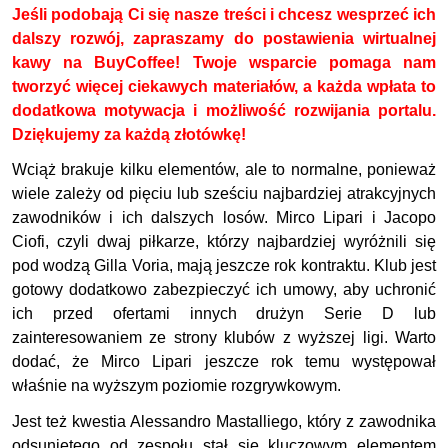
Jeśli podobają Ci się nasze treści i chcesz wesprzeć ich
dalszy rozwój, zapraszamy do postawienia wirtualnej
kawy na BuyCoffee! Twoje wsparcie pomaga nam
tworzyć więcej ciekawych materiałów, a każda wpłata to
dodatkowa motywacja i możliwość rozwijania portalu.
Dziękujemy za każdą złotówkę!
Wciąż brakuje kilku elementów, ale to normalne, ponieważ
wiele zależy od pięciu lub sześciu najbardziej atrakcyjnych
zawodników i ich dalszych losów. Mirco Lipari i Jacopo
Ciofi, czyli dwaj piłkarze, którzy najbardziej wyróżnili się
pod wodzą Gilla Voria, mają jeszcze rok kontraktu. Klub jest
gotowy dodatkowo zabezpieczyć ich umowy, aby uchronić
ich przed ofertami innych drużyn Serie D lub
zainteresowaniem ze strony klubów z wyższej ligi. Warto
dodać, że Mirco Lipari jeszcze rok temu występował
właśnie na wyższym poziomie rozgrywkowym.
Jest też kwestia Alessandro Mastalliego, który z zawodnika
odsuniętego od zespołu stał się kluczowym elementem