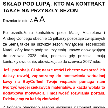
SKŁAD POD LUPĄ: KTO MA KONTRAKT
TAKŻE NA PRZYSZŁY SEZON
A
A
Rozmiar tekstu:
A
Po przedłużeniu kontraktów przez Mattię Michielana i
Andreę Contiego obecnie 15 piłkarzy pozostaje związanych
ze Sieną także na przyszły sezon. Wyjątkiem jest Niccolò
Nardi, który latem podpisał trzyletnią umowę obowiązującą
do czerwca 2028 roku, podczas gdy pozostali mają
kontrakty dwuletnie, obowiązujące do czerwca 2027 roku.
Jeśli podobają Ci się nasze treści i chcesz wesprzeć ich
dalszy rozwój, zapraszamy do postawienia wirtualnej
kawy na BuyCoffee! Twoje wsparcie pomaga nam
tworzyć więcej ciekawych materiałów, a każda wpłata to
dodatkowa motywacja i możliwość rozwijania portalu.
Dziękujemy za każdą złotówkę!
Z końcem obecnego sezonu wygasają natomiast umowy