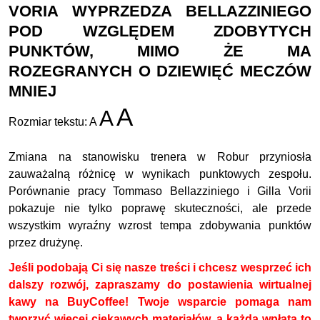
VORIA WYPRZEDZA BELLAZZINIEGO
POD WZGLĘDEM ZDOBYTYCH
PUNKTÓW, MIMO ŻE MA
ROZEGRANYCH O DZIEWIĘĆ MECZÓW
MNIEJ
A
A
Rozmiar tekstu:
A
Zmiana na stanowisku trenera w Robur przyniosła
zauważalną różnicę w wynikach punktowych zespołu.
Porównanie pracy Tommaso Bellazziniego i Gilla Vorii
pokazuje nie tylko poprawę skuteczności, ale przede
wszystkim wyraźny wzrost tempa zdobywania punktów
przez drużynę.
Jeśli podobają Ci się nasze treści i chcesz wesprzeć ich
dalszy rozwój, zapraszamy do postawienia wirtualnej
kawy na BuyCoffee! Twoje wsparcie pomaga nam
tworzyć więcej ciekawych materiałów, a każda wpłata to