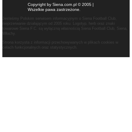
Copyright by Siena.com.pl © 2005 |
Wszelkie pawa zastrzeżone.
Jesteśmy Polskim serwisem informacyjnym o Siena Football Club,
nieprzerwanie działającym od 2005 roku.
Logotyp, herb oraz znaki
towarowe Siena F.C. są wyłączną własnością Siena Football Club, Siena,
Włochy.
Strona korzysta z informacji przechowywanych w plikach cookies w
celach funkcjonalnych oraz statystycznych.