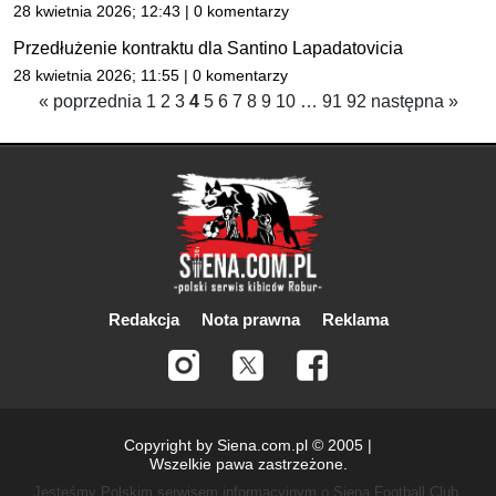
28 kwietnia 2026; 12:43 | 0 komentarzy
Przedłużenie kontraktu dla Santino Lapadatovicia
28 kwietnia 2026; 11:55 | 0 komentarzy
« poprzednia
1
2
3
4
5
6
7
8
9
10
…
91
92
następna »
Redakcja
Nota prawna
Reklama
Copyright by Siena.com.pl © 2005 |
Wszelkie pawa zastrzeżone.
Jesteśmy Polskim serwisem informacyjnym o Siena Football Club,